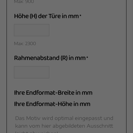
Max: 900
Höhe (H) der Türe in mm
*
Max: 2300
Rahmenabstand (R) in mm
*
Ihre Endformat-Breite in mm
Ihre Endformat-Höhe in mm
Das Motiv wird optimal eingepasst und
kann vom hier abgebildeten Ausschnitt