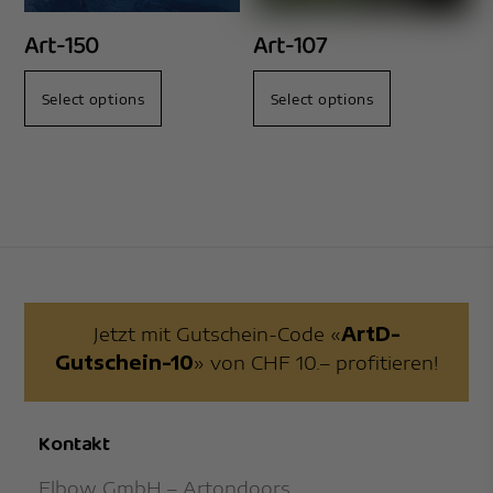
Art-150
Art-107
Select options
Select options
Jetzt mit Gutschein-Code «
ArtD-
Gutschein-10
» von CHF 10.– profitieren!
Kontakt
Elbow GmbH – Artondoors