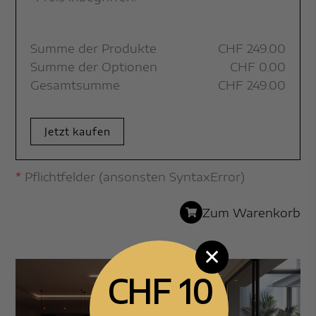
Summe der Produkte
CHF
249.00
Summe der Optionen
CHF
0.00
Gesamtsumme
CHF
249.00
Jetzt kaufen
*
Pflichtfelder (ansonsten SyntaxError)
Zum Warenkorb
✕
CHF 10