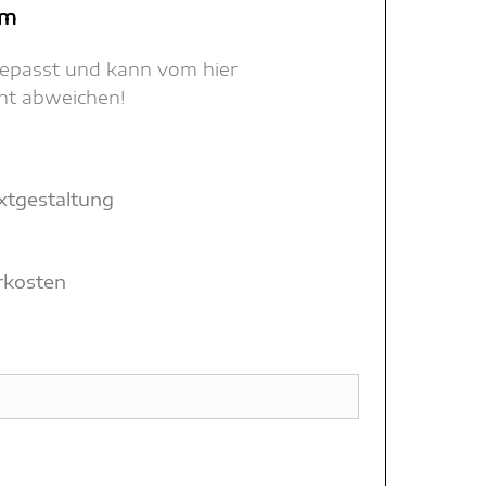
mm
gepasst und kann vom hier
cht abweichen!
xtgestaltung
hrkosten