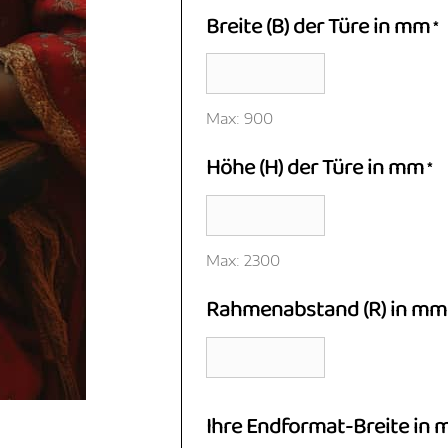
Breite (B) der Türe in mm
*
Max: 900
Höhe (H) der Türe in mm
*
Max: 2300
Rahmenabstand (R) in mm
Ihre Endformat-Breite in