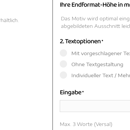
Ihre Endformat-Höhe in 
Das Motiv wird optimal ein
ältlich.
abgebildeten Ausschnitt lei
2. Textoptionen
*
Mit vorgeschlagener Te
Ohne Textgestaltung
Individueller Text / Me
Eingabe
*
Max. 3 Worte (Versal)