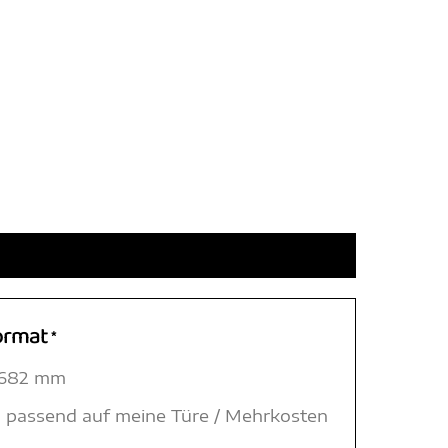
ormat
*
 1682 mm
 passend auf meine Türe / Mehrkosten