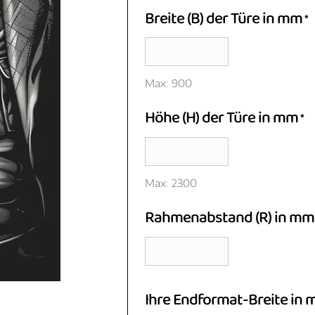
Breite (B) der Türe in mm
*
Max: 900
Höhe (H) der Türe in mm
*
Max: 2300
Rahmenabstand (R) in mm
Ihre Endformat-Breite in