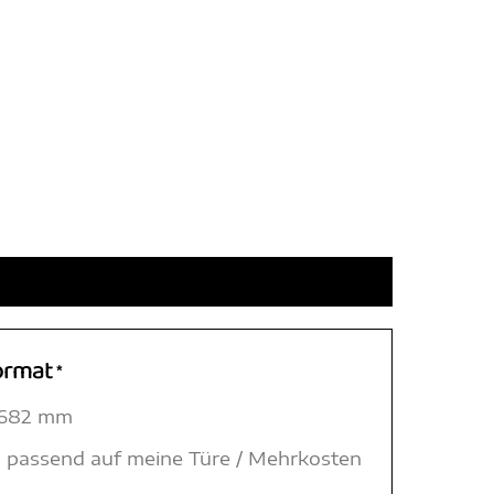
ormat
*
 1682 mm
 passend auf meine Türe / Mehrkosten