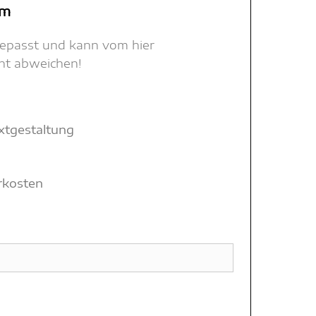
mm
gepasst und kann vom hier
cht abweichen!
xtgestaltung
hrkosten