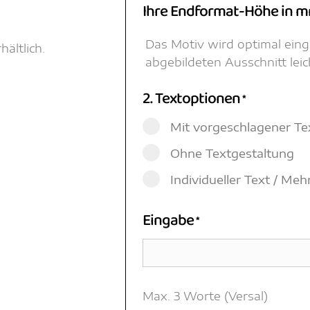
Ihre Endformat-Höhe in 
Das Motiv wird optimal ein
ältlich.
abgebildeten Ausschnitt lei
2. Textoptionen
*
Mit vorgeschlagener Te
Ohne Textgestaltung
Individueller Text / Me
Eingabe
*
Max. 3 Worte (Versal)