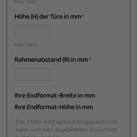
Max: 900
Höhe (H) der Türe in mm
*
Max: 2300
Rahmenabstand (R) in mm
*
Ihre Endformat-Breite in mm
Ihre Endformat-Höhe in mm
Das Motiv wird optimal eingepasst und
kann vom hier abgebildeten Ausschnitt