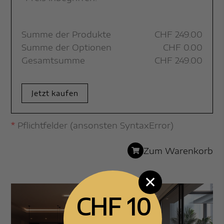
Summe der Produkte
CHF
249.00
Summe der Optionen
CHF
0.00
Gesamtsumme
CHF
249.00
Jetzt kaufen
*
Pflichtfelder (ansonsten SyntaxError)
Zum Warenkorb
✕
CHF 10