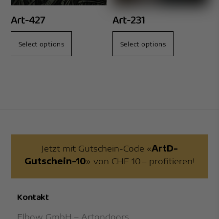
Art-427
Art-231
Select options
Select options
Jetzt mit Gutschein-Code «
ArtD-
Gutschein-10
» von CHF 10.– profitieren!
Kontakt
Elbow GmbH – Artondoors