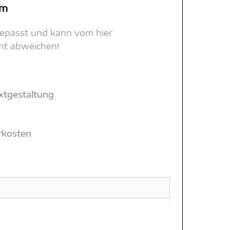
mm
gepasst und kann vom hier
cht abweichen!
xtgestaltung
hrkosten