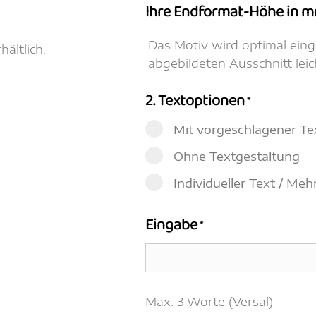
Ihre Endformat-Höhe in 
Das Motiv wird optimal ein
ältlich.
abgebildeten Ausschnitt lei
2. Textoptionen
*
Mit vorgeschlagener Te
Ohne Textgestaltung
Individueller Text / Me
Eingabe
*
Max. 3 Worte (Versal)