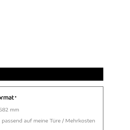
ormat
*
 1682 mm
 passend auf meine Türe / Mehrkosten