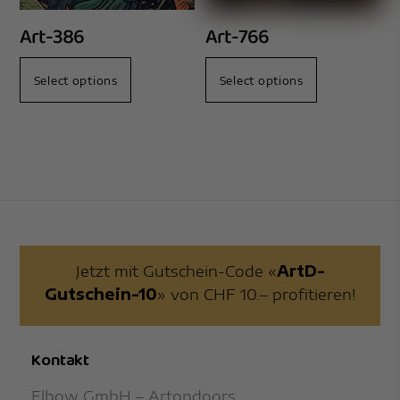
Art-386
Art-766
Select options
Select options
Jetzt mit Gutschein-Code «
ArtD-
Gutschein-10
» von CHF 10.– profitieren!
Kontakt
Elbow GmbH – Artondoors