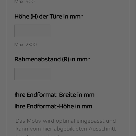
Max: 900
Höhe (H) der Türe in mm
*
Max: 2300
Rahmenabstand (R) in mm
*
Ihre Endformat-Breite in mm
Ihre Endformat-Höhe in mm
Das Motiv wird optimal eingepasst und
kann vom hier abgebildeten Ausschnitt