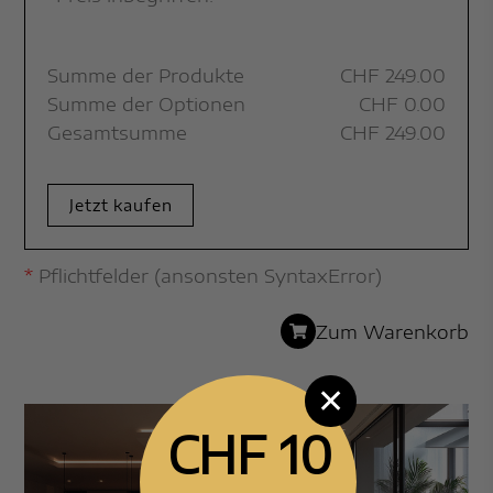
Summe der Produkte
CHF
249.00
Summe der Optionen
CHF
0.00
Gesamtsumme
CHF
249.00
Jetzt kaufen
*
Pflichtfelder (ansonsten SyntaxError)
Zum Warenkorb
✕
CHF 10